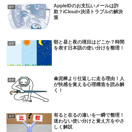
AppleIDのお支払いメールは詐
雑学
欺？iCloud+決済トラブルの解決
策
朝と昼と夜の境目はどこか？時間
雑学
を表す日本語の使い分けを整理！
傘泥棒より仕返しに走る理由！人
雑学
が快感を覚える心理構造を読み解
く！
有ると在るの違いを一瞬で整理！
雑学
迷わない使い分けと覚え方をやさ
しく解説