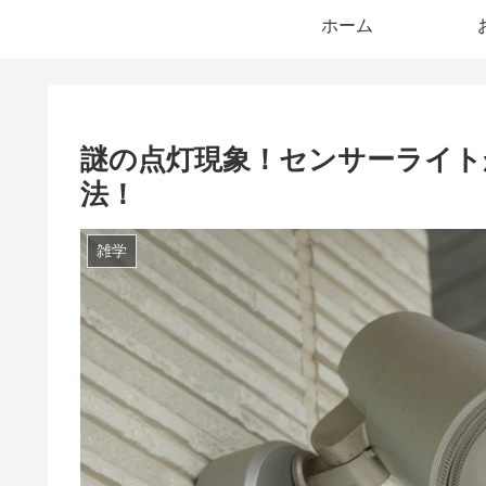
ホーム
謎の点灯現象！センサーライト
法！
雑学