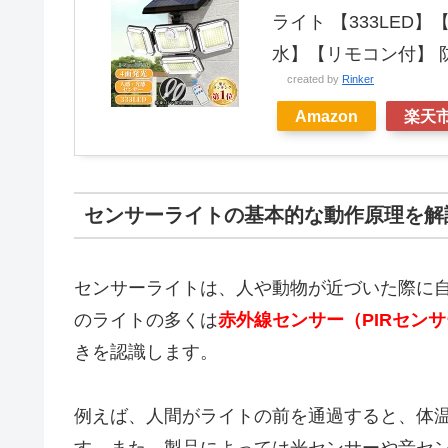
ライト 【333LED】
水】【リモコン付】 防
created by
Rinker
Amazon
楽天
センサーライトの基本的な動作原理を解
センサーライトは、人や動物が近づいた際に
のライトの多くは
赤外線センサー（PIRセン
きを認識します。
例えば、人間がライトの前を通過すると、体
す。また、製品によっては光センサーや音セ