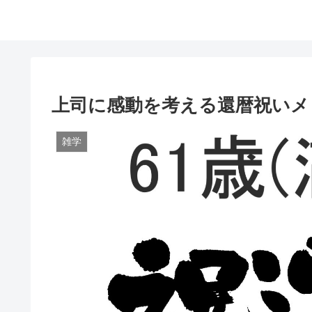
上司に感動を考える還暦祝いメ
雑学