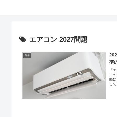
エアコン 2027問題
2
雑学
準
「エ
この
際に
して