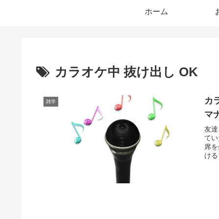
ホーム
カラオケ中 抜け出し OK
カ
雑学
マ
友達
てい
席を
ける