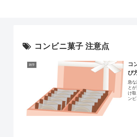
コンビニ菓子 注意点
コ
雑学
び
急な
とが
け取
ンビ