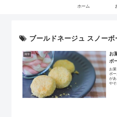
ホーム
ブールドネージュ スノーボ
お
雑学
ボ
お菓
ボー
があ
やそ