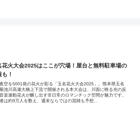
名花火大会2025はここが穴場！屋台と無料駐車場の
報も！
夜空を5001発の花火が彩る「玉名花火大会2025」。熊本県玉名
菊池川高瀬大橋上下流で開催される本大会は、川面に映る光の反
音楽連動花火が醸し出す非日常のロマンチック空間が魅力です。
者は約9万人を数え、週末ならではの混雑も予想...