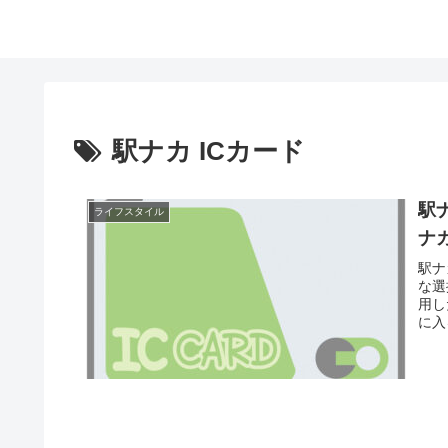
駅ナカ ICカード
駅
ライフスタイル
ナ
駅ナ
な選
用し
に入