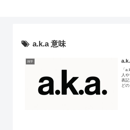
a.k.a 意味
a
雑学
「a
人や
表記
どの