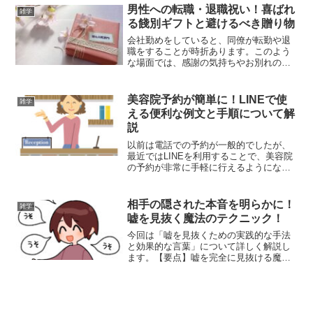
して大阪あたりからの電話かもしれない
男性への転職・退職祝い！喜ばれ
雑学
——そんな推測をす...
る餞別ギフトと避けるべき贈り物
会社勤めをしていると、同僚が転勤や退
職をすることが時折あります。このよう
な場面では、感謝の気持ちやお別れの意
を込めて記念品や餞別を贈ることが一般
的ですが、何を選ぶべきか迷う方も多い
のではないでしょうか。具体的には、
美容院予約が簡単に！LINEで使
雑学
「どのくらいの金額が適切な...
える便利な例文と手順について解
説
以前は電話での予約が一般的でしたが、
最近ではLINEを利用することで、美容院
の予約が非常に手軽に行えるようになり
ました。LINEを使った美容院の予約方法
は、便利で効率的な一方で、初めて利用
する際には、どのようにメッセージを送
相手の隠された本音を明らかに！
雑学
ればよいのか迷っ...
嘘を見抜く魔法のテクニック！
今回は「嘘を見抜くための実践的な手法
と効果的な言葉」について詳しく解説し
ます。【要点】嘘を完全に見抜ける魔法
の言葉は存在しない嘘を100％見抜くこと
ができる言葉は残念ながらありません。
しかしながら、「具体的にはどういう意
味ですか？」といった...