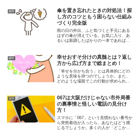
傘を置き忘れたときの対処法！探
雑学
し方のコツともう困らない仕組み
づくり完全版
雨の日の外出、ふと気づくと手元にある
はずの傘が消えている。お気に入り、あ
るいは新調したばかりの一本であれば、
その喪失感は日常の些細な不注意では片
付けられないほど大きなものです。しか
し、傘の紛失は「気づいた直後の初動」
幸せおすそ分けの真髄とは？返し
雑学
と「場所別の戦略的アプロ...
方から広げ方まで総まとめ！
「幸せを分かち合う」とは具体的にどの
ような意味を持つのでしょうか。また、
どのような場面でこの行動が求められる
のでしょうか。さらに、それを実際に実
践するには何をすれば良いのか、といっ
た疑問を抱えている方も多いのではない
067は大阪だけじゃない市外局番
雑学
でしょうか。この記事では...
の裏事情と怪しい電話の見分け
方！
スマホに「067」という見慣れない番号か
ら突然着信が入ったら、あなたはどう感
じるでしょうか。多くの人が「どこから
かけてきたんだろう」と疑問を抱くはず
です。番号の頭が「06」だから、もしか