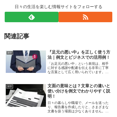
日々の生活を楽しむ情報サイトをフォローする
関連記事
『足元の悪い中』を正しく使う方
雑学
法｜例文とビジネスでの活用例！
「お足元の悪い中」という表現は、相手
に対する感謝や配慮を伝える非常に丁寧
な言葉として広く用いられています。こ
の言葉を使うことで、相手の状況に対す
る理解や思いやりを示すことができま
す。しかし、使用する場面や方法を誤る
文面の意味とは？文章との違いと
雑学
と、逆効果になってしまうこ...
使い分けを例文でわかりやすく説
明！
日々の暮らしや職場で、メールを送った
り、報告書を作成したりと、さまざまな
文書を扱う場面は少なくありません。文
章を書く機会が多い中で、「文面」と