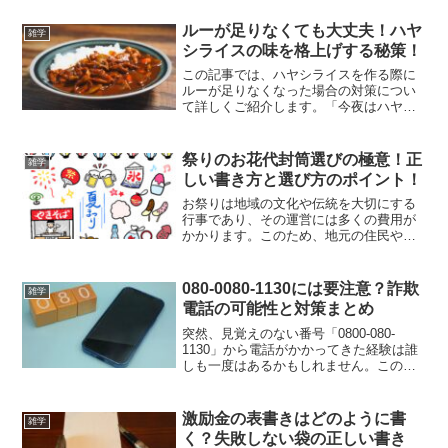
「文章」という言葉を耳にすることも多
いのではないでしょうか。普段、何気な
ルーが足りなくても大丈夫！ハヤ
雑学
く使い分けているこれらの言...
シライスの味を格上げする秘策！
この記事では、ハヤシライスを作る際に
ルーが足りなくなった場合の対策につい
て詳しくご紹介します。「今夜はハヤシ
ライスを作ろう！」と意気込んで準備を
進めていたものの、いざルーを投入しよ
うとしたときに足りないことに気づ
祭りのお花代封筒選びの極意！正
雑学
く…。そんな状況にある方も多...
しい書き方と選び方のポイント！
お祭りは地域の文化や伝統を大切にする
行事であり、その運営には多くの費用が
かかります。このため、地元の住民や関
係者からの「お花代（花代）」が欠かせ
ない存在となっています。しかし、お花
代を納める際には、適切な封筒の選び方
080-0080-1130には要注意？詐欺
雑学
や記入方法、金額に関する...
電話の可能性と対策まとめ
突然、見覚えのない番号「0800-080-
1130」から電話がかかってきた経験は誰
しも一度はあるかもしれません。このよ
うな見慣れない番号からの着信は、多く
の人にとって不安を感じさせるもので
す。本記事では、番号「0800-080-1130」
激励金の表書きはどのように書
雑学
か...
く？失敗しない袋の正しい書き