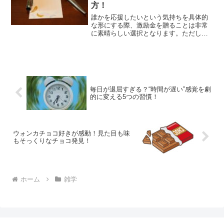
方！
誰かを応援したいという気持ちを具体的
な形にする際、激励金を贈ることは非常
に素晴らしい選択となります。ただし、
その思いを相手にしっかりと伝えるため
には、封筒の選び方や渡し方についても
注意を払うことが大切です。今回は、激
励金を贈る際の適切な封筒...
毎日が退屈すぎる？“時間が遅い”感覚を劇
的に変える5つの習慣！
ウォンカチョコ好きが感動！見た目も味
もそっくりなチョコ発見！
ホーム
雑学