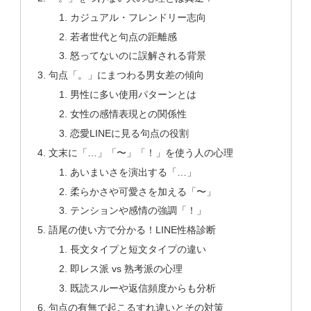
カジュアル・フレンドリー志向
若者世代と句点の距離感
怒ってないのに誤解される背景
句点「。」にまつわる男女差の傾向
男性に多い使用パターンとは
女性の感情表現との関係性
恋愛LINEに見る句点の役割
文末に「…」「〜」「！」を使う人の心理
あいまいさを演出する「…」
柔らかさや可愛さを加える「〜」
テンションや感情の強調「！」
語尾の使い方で分かる！LINE性格診断
長文タイプと短文タイプの違い
即レス派 vs 熟考派の心理
既読スルーや返信頻度からも分析
句点の有無で起こるすれ違いとその対策