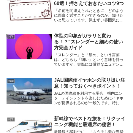
源には明確な違いが存在...
60選！押さえておきたいコツ9つ
「名前を間違えられたときに、どのよう
に面白く返すことができるのか、知りた
いと思っています。気まずい雰囲気にな
らないように、上手に笑いに変える方法
はないでしょうか？」このようなリクエ
ストにお応えするために、今回は名前を
体型の印象がガラリと変わ
雑学
間違えられた際に即座に使...
る！？“スレンダーと細めの使い
方完全ガイド
「スレンダー」と「細め」という言葉
は、どちらも「細い」という意味を持っ
ていますが、実際には微妙なニュアンス
の違いが存在します。日常会話やファッ
ションのシーンにおいて、これらの言葉
をどのように使い分けるべきかについて
JAL国際便イヤホンの取り扱い注
雑学
考えてみましょう。この記事...
意！知っておくべきポイント！
JALの国際線を利用する場合、機内エン
ターテインメントを楽しむためにイヤホ
ンが提供されるのが一般的です。特に長
時間のフライトでは、映画や音楽を楽し
む機会が豊富にあり、その際に快適に視
聴できるようにイヤホンが配布されま
新幹線でベストな旅を！リクライ
雑学
す。ただし、すべてのイヤ...
ニング機能と最適席の秘密！
新幹線の移動中に、「もう少し楽な姿勢