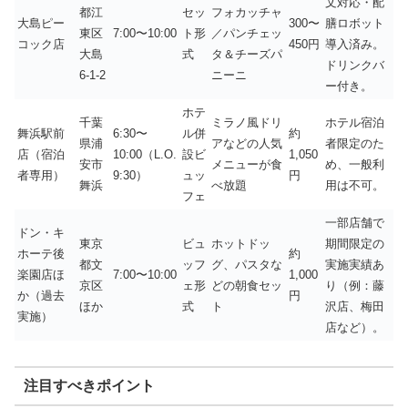
文対応・配
都江
セッ
フォカッチャ
大島ピー
300〜
膳ロボット
東区
7:00〜10:00
ト形
／パンチェッ
コック店
450円
導入済み。
大島
式
タ＆チーズパ
ドリンクバ
6-1-2
ニーニ
ー付き。
ホテ
千葉
ミラノ風ドリ
ホテル宿泊
舞浜駅前
6:30〜
ル併
約
県浦
アなどの人気
者限定のた
店（宿泊
10:00（L.O.
設ビ
1,050
安市
メニューが食
め、一般利
者専用）
9:30）
ュッ
円
舞浜
べ放題
用は不可。
フェ
一部店舗で
ドン・キ
東京
ビュ
ホットドッ
期間限定の
ホーテ後
約
都文
ッフ
グ、パスタな
実施実績あ
楽園店ほ
7:00〜10:00
1,000
京区
ェ形
どの朝食セッ
り（例：藤
か（過去
円
ほか
式
ト
沢店、梅田
実施）
店など）。
注目すべきポイント