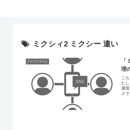
ミクシィ2 ミクシー 違い
「
ライフスタイル
理
こち
たし
環境
スで