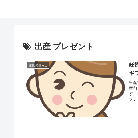
出産 プレゼント
妊
家庭の暮らし
ギ
出産
産前
す。
プレ