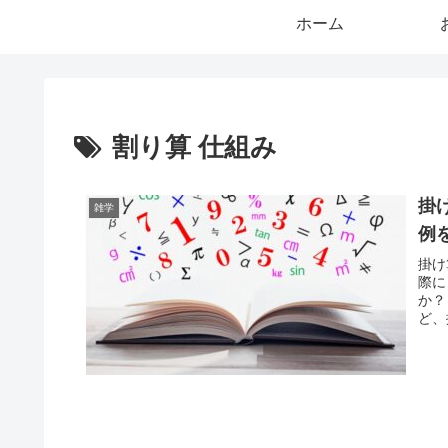
ホーム
割り算 仕組み
掛
雑学
例
掛け
際に
か？
ど、