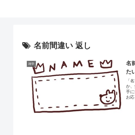
名前間違い 返し
名
雑学
た
「名
か、
手に
お応