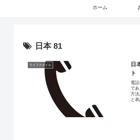
ホーム
日本 81
日
ライフスタイル
ト
電話
であ
方法
と表