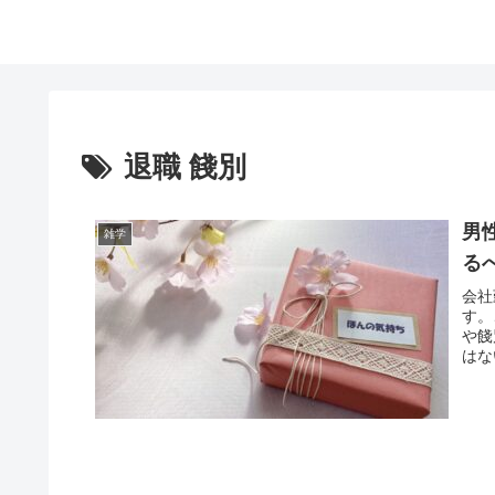
退職 餞別
男
雑学
る
会社
す。
や餞
はな