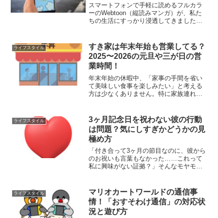
スマートフォンで手軽に読めるフルカラ
ーのWebtoon（縦読みマンガ）が、私た
ちの生活にすっかり浸透してきました。
その一方で、新しいサービスを利用する
際に誰もが抱くのが、お金にまつわる心
配事ではないでしょうか。韓国発の縦読
すき家は年末年始も営業してる？
ライフスタイル
みマンガ「どこまで...
2025〜2026の元旦や三が日の営
業時間！
年末年始の休暇中、「家事の手間を省い
て美味しい食事を楽しみたい」と考える
方は少なくありません。特に家族連れや
忙しい主婦の方にとって、すき家が営業
しているかどうかは気になるポイントで
すよね。お正月の外食計画やテイクアウ
3ヶ月記念日を祝わない彼の行動
ライフスタイル
トの予定を立てる際、事前...
は問題？気にしすぎかどうかの見
極め方
「付き合って3ヶ月の節目なのに、彼から
のお祝いも言葉もなかった……これって
私に興味がない証拠？」そんなモヤモヤ
を抱えてこの場所に辿り着いたのであれ
ば、その悩みは至極もっともな反応と言
えます。交際がスタートして一定の月日
マリオカートワールドの通信事
ライフスタイル
が流れ、お互いの存在が...
情！「おすそわけ通信」の対応状
況と遊び方