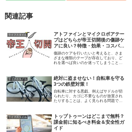
関連記事
アトファインとマイクロポアテー
ライフスタイル
プはどちらが帝王切開後の傷跡ケ
アに良い？特徴・効果・コスパで
チェック
傷跡のケアを行いたいと考えると、さま
ざまな種類のテープが存在しており、ど
れを選べば良いのか迷ってしまうことは
ありませんか？特に、アトファイン・マ
イクロポアテープは医療用テープとして
広く使用されており、傷跡のケアにおい
絶対に盗ませない！自転車を守る
ライフスタイル
て非常に人気があります。...
3つの鉄壁対策！
自転車に対する悪戯、例えばサドルが切
られたり、カゴに不要なものが放置され
たりすることは、よく見られる問題で
す。しかし、実際にはこうした問題を簡
単に予防する方法が存在します。この記
事では、特別な技術や高価な道具を必要
トップトゥーンはどこまで無料？
ライフスタイル
とせずに、自転車へのいたず...
課金前に知るべき料金＆安全性ガ
イド