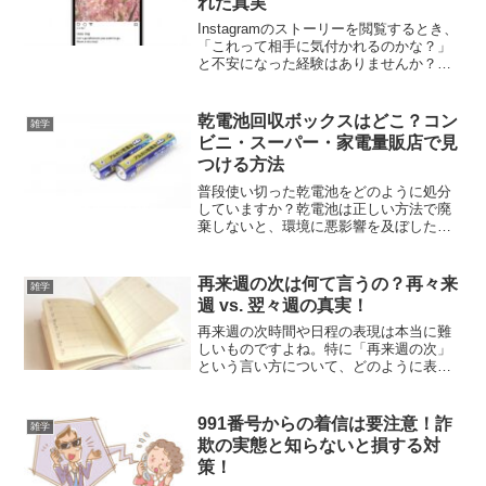
れた真実
Instagramのストーリーを閲覧するとき、
「これって相手に気付かれるのかな？」
と不安になった経験はありませんか？特
に、意識している人や好感を抱いている
相手の投稿を見る際には、慎重になりが
ちですよね。つい何度も見返してしまっ
乾電池回収ボックスはどこ？コン
雑学
たとき、「これ...
ビニ・スーパー・家電量販店で見
つける方法
普段使い切った乾電池をどのように処分
していますか？乾電池は正しい方法で廃
棄しないと、環境に悪影響を及ぼした
り、再利用可能な資源を無駄にしてしま
う恐れがあります。この記事では、身近
な場所で行われている乾電池の回収状況
再来週の次は何て言うの？再々来
雑学
や、適切な処分方法について...
週 vs. 翌々週の真実！
再来週の次時間や日程の表現は本当に難
しいものですよね。特に「再来週の次」
という言い方について、どのように表現
すれば良いのか悩んだ経験はありません
か？私自身、この表現を使って大きな失
敗をしたことがあります。それは、結婚
991番号からの着信は要注意！詐
雑学
式の二次会の幹事を任され...
欺の実態と知らないと損する対
策！