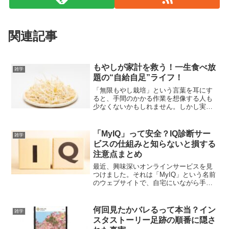
関連記事
もやしが家計を救う！一生食べ放
雑学
題の“自給自足”ライフ！
「無限もやし栽培」という言葉を耳にす
ると、手間のかかる作業を想像する人も
少なくないかもしれません。しかし実際
には、驚くほど簡単で、しかも家計に優
しい方法で実践できるのです。近年、日
本では健康志向や節約のニーズが高まる
「MyIQ」って安全？IQ診断サー
雑学
中、この家庭菜園の一種が...
ビスの仕組みと知らないと損する
注意点まとめ
最近、興味深いオンラインサービスを見
つけました。それは「MyIQ」という名前
のウェブサイトで、自宅にいながら手軽
にIQ（知能指数）を測定できるという画
期的なサービスです。「自分のIQはどれ
くらいなのだろう？」そんな疑問を抱い
何回見たかバレるって本当？イン
雑学
たことがある人は...
スタストーリー足跡の順番に隠さ