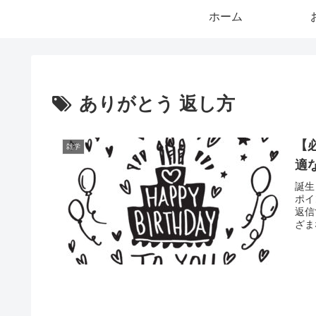
ホーム
ありがとう 返し方
【
雑学
適
誕生
ポイ
返信
ざま