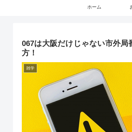
ホーム
067は大阪だけじゃない市外
方！
雑学